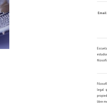
Emai
Escuel
estudia
filosof
Filosof
legal 
propied
libre 