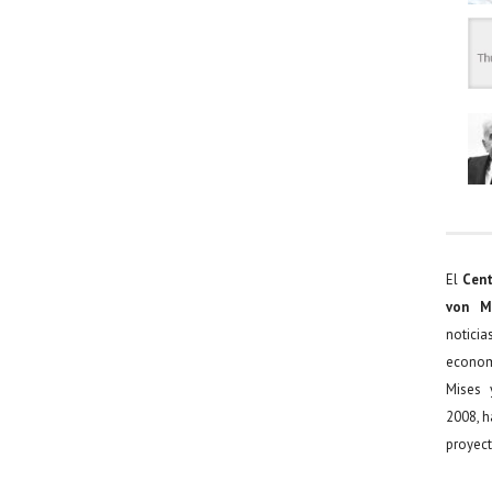
El
Cent
von M
noticia
econom
Mises 
2008, h
proyect