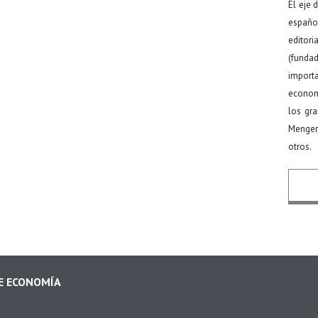
El eje 
español
editor
(funda
import
econom
los gr
Menger
otros.
Nomb
DE ECONOMÍA
Email