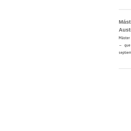
Mást
Aust
Máster 
— que 
septiem