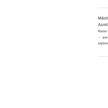
Mást
Aust
Máster 
— que 
septiem