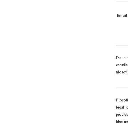
Emai
Escuel
estudia
filosof
Filosof
legal 
propied
libre 