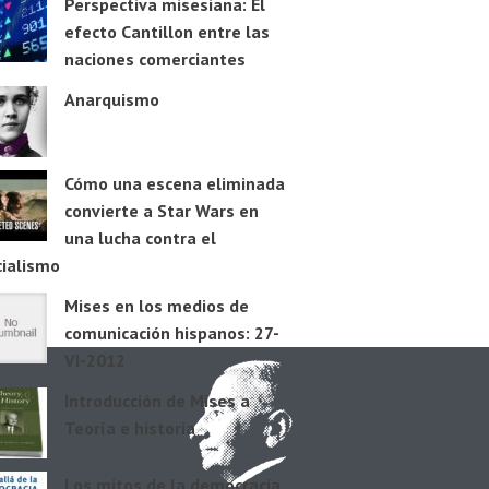
Perspectiva misesiana: El
efecto Cantillon entre las
naciones comerciantes
Anarquismo
Cómo una escena eliminada
convierte a Star Wars en
una lucha contra el
cialismo
Mises en los medios de
comunicación hispanos: 27-
VI-2012
Introducción de Mises a
Teoría e historia
Los mitos de la democracia