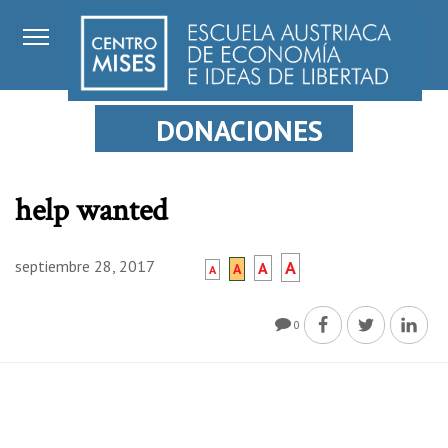
DONACIONES
help wanted
septiembre 28, 2017
A
A
A
A
0