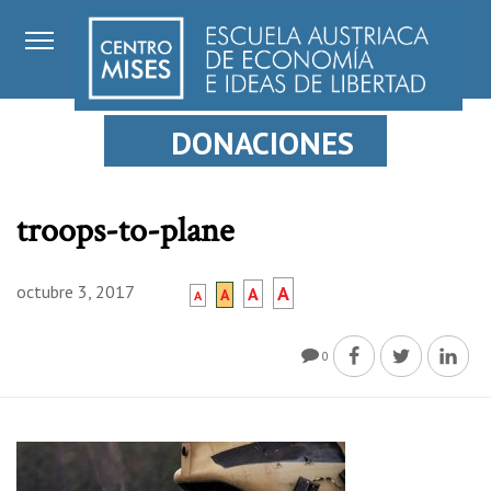
DONACIONES
troops-to-plane
octubre 3, 2017
A
A
A
A
0