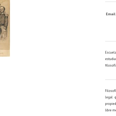
Emai
Escuel
estudia
filosof
Filosof
legal 
propied
libre 