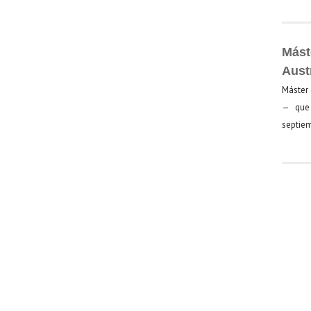
Mást
Aust
Máster 
— que 
septiem