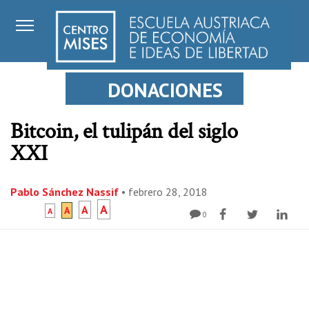
DONACIONES
Bitcoin, el tulipán del siglo
XXI
Pablo Sánchez Nassif
•
febrero 28, 2018
A
A
A
A
0