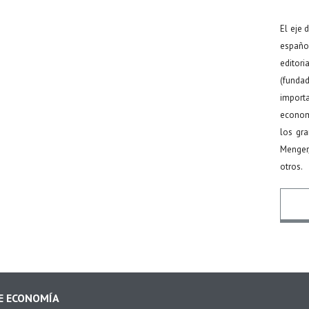
El eje 
español
editor
(funda
import
econom
los gr
Menger
otros.
Nomb
DE ECONOMÍA