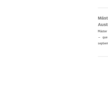
Mást
Aust
Máster 
— que 
septiem