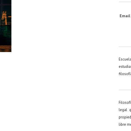
Emai
Escuel
estudia
filosof
Filosof
legal 
propied
libre 