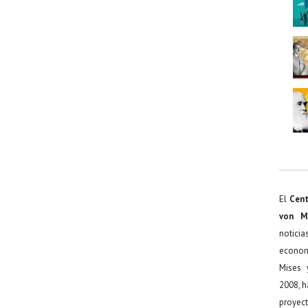
El
Cent
von M
noticia
econom
Mises 
2008, h
proyect