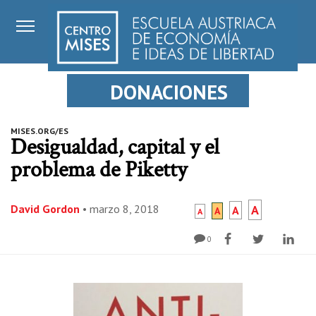
DONACIONES
MISES.ORG/ES
Desigualdad, capital y el
problema de Piketty
David Gordon
•
marzo 8, 2018
A
A
A
A
0