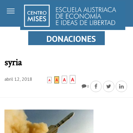
DONACIONES
syria
abril 12, 2018
A
A
A
A
0