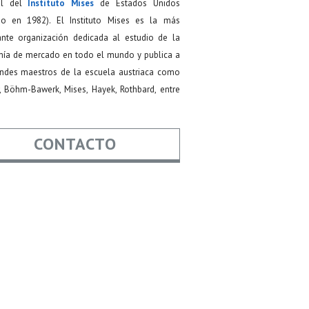
ial del
Instituto Mises
de Estados Unidos
do en 1982). El Instituto Mises es la más
ante organización dedicada al estudio de la
ía de mercado en todo el mundo y publica a
andes maestros de la escuela austriaca como
, Böhm-Bawerk, Mises, Hayek, Rothbard, entre
CONTACTO
re
*
*
Asunto