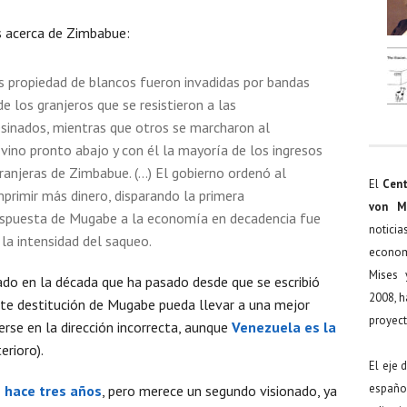
s acerca de Zimbabue:
ís propiedad de blancos fueron invadidas por bandas
e los granjeros que se resistieron a las
esinados, mientras que otros se marcharon al
e vino pronto abajo y con él la mayoría de los ingresos
xtranjeras de Zimbabue. (…) El gobierno ordenó al
El
Cent
primir más dinero, disparando la primera
von M
a respuesta de Mugabe a la economía en decadencia fue
noticia
la intensidad del saqueo.
econom
Mises 
ado en la década que ha pasado desde que se escribió
2008, h
ente destitución de Mugabe pueda llevar a una mejor
proyect
erse en la dirección incorrecta, aunque
Venezuela es la
erioro).
El eje 
español
 hace tres años
, pero merece un segundo visionado, ya