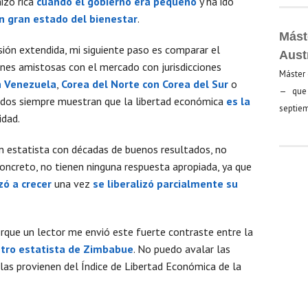
hizo rica
cuando el gobierno era pequeño
y ha ido
n gran estado del bienestar
.
Mást
sión extendida, mi siguiente paso es comparar el
Aust
iones amistosas con el mercado con jurisdicciones
Máster 
n Venezuela
,
Corea del Norte con Corea del Sur
o
— que 
tados siempre muestran que la libertad económica
es la
septiem
idad.
ón estatista con décadas de buenos resultados, no
concreto, no tienen ninguna respuesta apropiada, ya que
ó a crecer
una vez
se liberalizó parcialmente su
rque un lector me envió este fuerte contraste entre la
tro estatista de Zimbabue
. No puedo avalar las
llas provienen del Índice de Libertad Económica de la