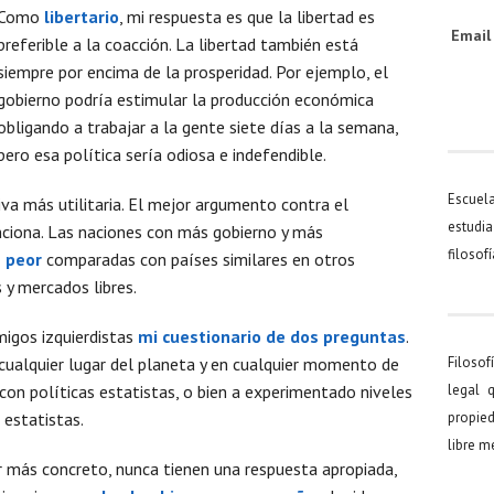
Como
libertario
, mi respuesta es que la libertad es
Emai
preferible a la coacción. La libertad también está
siempre por encima de la prosperidad. Por ejemplo, el
gobierno podría estimular la producción económica
obligando a trabajar a la gente siete días a la semana,
pero esa política sería odiosa e indefendible.
Escuel
a más utilitaria. El mejor argumento contra el
estudia
ciona. Las naciones con más gobierno y más
filosof
 peor
comparadas con países similares en otros
 y mercados libres.
igos izquierdistas
mi cuestionario de dos preguntas
.
cualquier lugar del planeta y en cualquier momento de
Filosof
o con políticas estatistas, o bien a experimentado niveles
legal 
 estatistas.
propied
libre 
r más concreto, nunca tienen una respuesta apropiada,