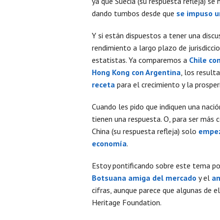
ya que Suecia (su respuesta refleja) se 
dando tumbos desde que
se impuso u
Y si están dispuestos a tener una discu
rendimiento a largo plazo de jurisdicc
estatistas. Ya comparemos a
Chile co
Hong Kong con Argentina
, los resul
receta
para el crecimiento y la prosper
Cuando les pido que indiquen una naci
tienen una respuesta. O, para ser más 
China (su respuesta refleja) solo
empez
economía
.
Estoy pontificando sobre este tema po
Botsuana amiga del mercado
y el
an
cifras, aunque parece que algunas de e
Heritage Foundation.