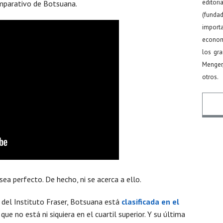
editor
mparativo de Botsuana.
(funda
import
econom
los gr
Menger
otros.
Nomb
sea perfecto. De hecho, ni se acerca a ello.
Email
 del Instituto Fraser, Botsuana está
clasificada en el
que no está ni siquiera en el cuartil superior. Y su última