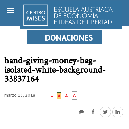
DONACIONES
hand-giving-money-bag-
isolated-white-background-
33837164
marzo 15, 2018
A
A
A
A
0