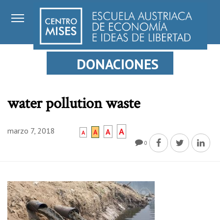
DONACIONES
water pollution waste
marzo 7, 2018
A
A
A
A
0