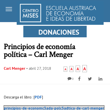
DONACIONES
Principios de economía
política – Carl Menger
Carl Menger
•
abril 27, 2018
A
A
A
A
0
Descarga el libro: [
PDF
]
principios-de-economc3ada-polc3adtica-de-carl-menger