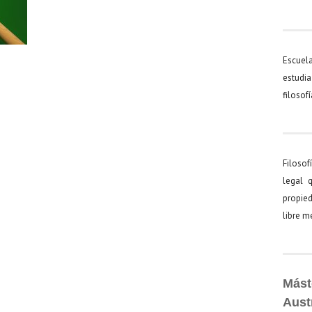
Escuel
estudia
filosof
Filosof
legal 
propied
libre 
Mást
Aust