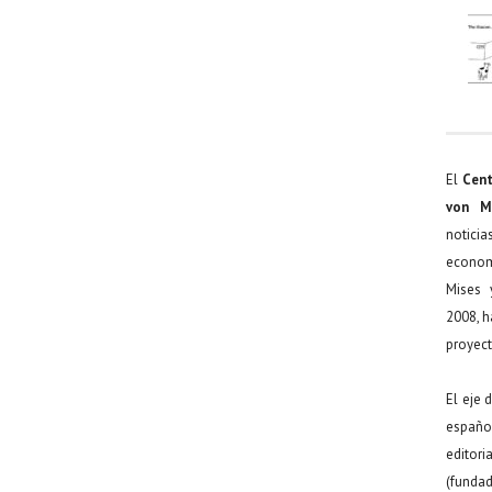
El
Cent
von M
noticia
econom
Mises 
2008, h
proyect
El eje 
español
editor
(funda