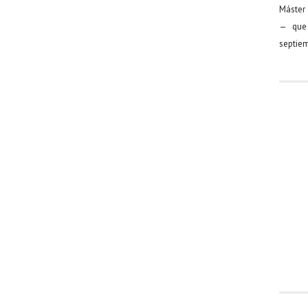
Máster 
— que 
septiem