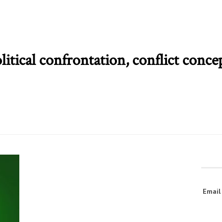
itical confrontation, conflict conce
Emai