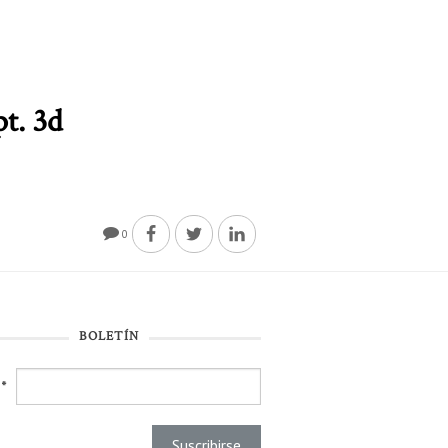
pt. 3d
0
BOLETÍN
l
*