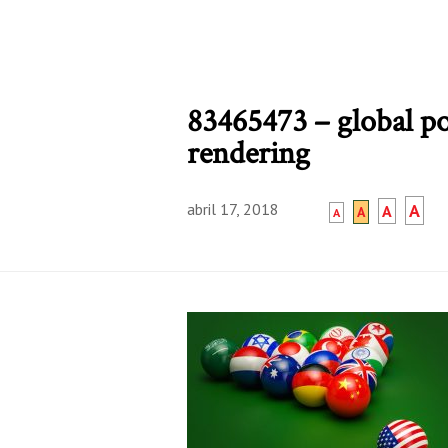
83465473 – global pol
rendering
abril 17, 2018
A
A
A
A