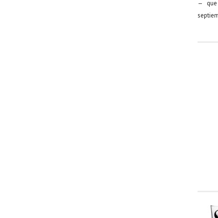
— que 
septiem