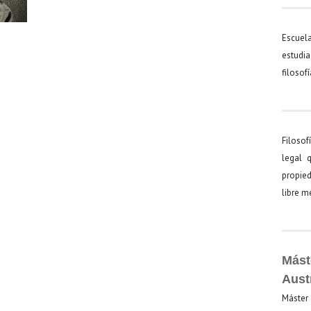
Escuel
estudia
filosof
Filosof
legal 
propied
libre 
Mást
Aust
Máster 