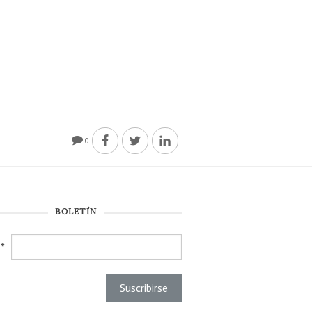
0
BOLETÍN
l
*