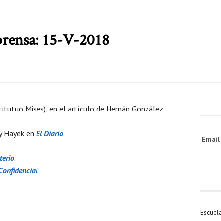
 prensa: 15-V-2018
stitutuo Mises), en el artículo de Hernán González
 y Hayek en
El Diario
.
Emai
terio
.
Confidencial
.
Escuel