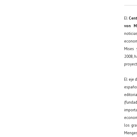
El
Cent
von M
noticia
econom
Mises 
2008, h
proyect
El eje 
español
editor
(funda
import
econom
los gr
Menger