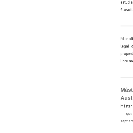
estudia
filosof
Filosof
legal 
propied
libre 
Mást
Aust
Máster 
— que 
septiem