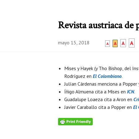
Revista austriaca de
mayo 15, 2018
A
A
A
A
Mises y Hayek (y Tho Bishop, del In
Rodríguez en
El Colombiano
.
Julían Cárdenas menciona a Popper
Íñigo Almuena cita a Mises en
ICN
.
Guadalupe Loaeza cita a Aron en
Cri
Javier Caraballo cita a Popper en
El 