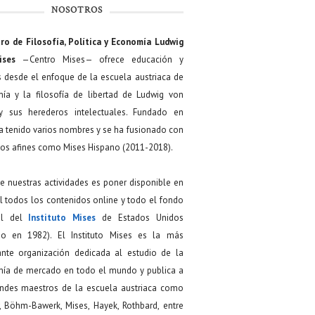
NOSOTROS
ro de Filosofía, Política y Economía Ludwig
ises
—Centro Mises— ofrece educación y
s desde el enfoque de la escuela austriaca de
ía y la filosofía de libertad de Ludwig von
y sus herederos intelectuales. Fundado en
a tenido varios nombres y se ha fusionado con
os afines como Mises Hispano (2011-2018).
de nuestras actividades es poner disponible en
 todos los contenidos online y todo el fondo
ial del
Instituto Mises
de Estados Unidos
do en 1982). El Instituto Mises es la más
ante organización dedicada al estudio de la
ía de mercado en todo el mundo y publica a
andes maestros de la escuela austriaca como
, Böhm-Bawerk, Mises, Hayek, Rothbard, entre