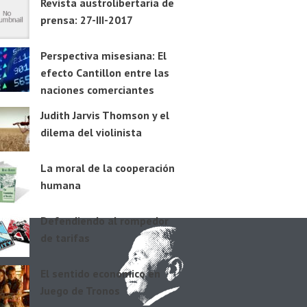
Revista austrolibertaria de
prensa: 27-III-2017
Perspectiva misesiana: El
efecto Cantillon entre las
naciones comerciantes
Judith Jarvis Thomson y el
dilema del violinista
La moral de la cooperación
humana
Defendiendo al rompedor
de tarifas
El sentido económico en
Juego de Tronos