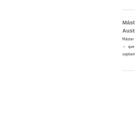
Mást
Aust
Máster 
— que 
septiem