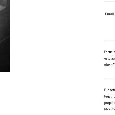
Emai
Escuel
estudia
filosof
Filosof
legal 
propied
libre 