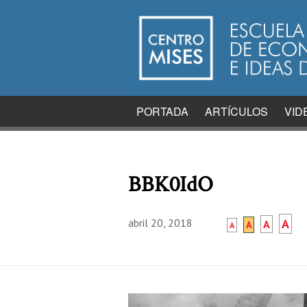
PORTADA
ARTÍCULOS
VID
BBK0IdO
abril 20, 2018
A
A
A
A