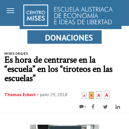
DONACIONES
MISES.ORG/ES
Es hora de centrarse en la
“escuela” en los “tiroteos en las
escuelas”
Thomas Eckert
•
junio 29, 2018
A
A
A
A
0