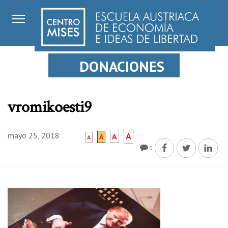
DONACIONES
vromikoesti9
mayo 25, 2018
A
A
A
A
0