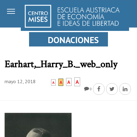
DONACIONES
Earhart,_Harry_B._web_only
mayo 12, 2018
A
A
A
A
0