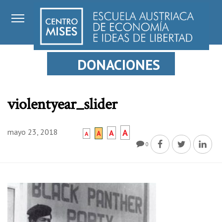
DONACIONES
violentyear_slider
mayo 23, 2018
A
A
A
A
0