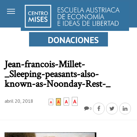
DONACIONES
Jean-francois-Millet-
_Sleeping-peasants-also-
known-as-Noonday-Rest-_
abril 20, 2018
A
A
A
A
0