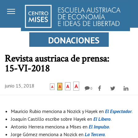
DONACIONES
Revista austriaca de prensa:
15-VI-2018
junio 15, 2018
A
A
A
A
0
Mauricio Rubio menciona a Nozick y Hayek en
El Espectador
.
Joaquín Castillo escribe sobre Hayek en
El Líbero
.
Antonio Herrera menciona a Mises en
El Impulso
.
Jorge Gómez menciona a Nozick en
La Tercera
.