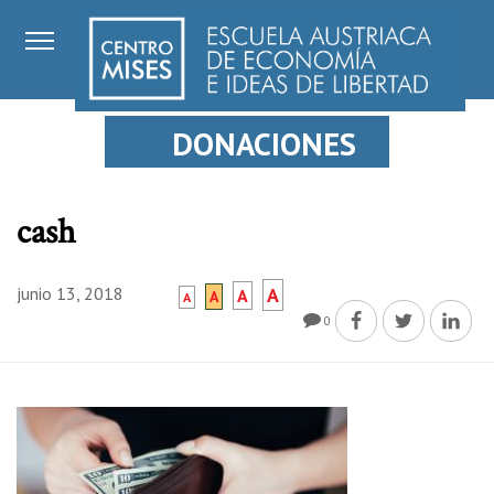
DONACIONES
cash
junio 13, 2018
A
A
A
A
0