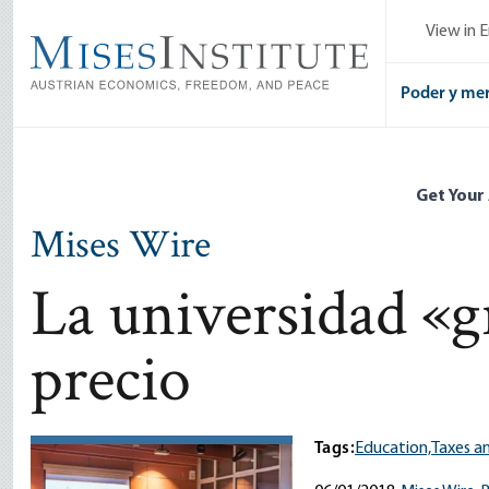
Skip
View in E
to
main
content
Poder y me
Get Your
Mises Wire
La universidad «g
precio
Tags:
Education,
Taxes a