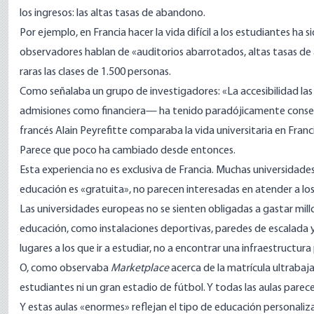
los ingresos: las altas tasas de abandono.
Por ejemplo, en Francia hacer la vida difícil a los estudiantes ha
observadores
hablan de
«auditorios abarrotados, altas tasas de
raras las clases de 1.500 personas.
Como señalaba un grupo de investigadores: «La accesibilidad las
admisiones como financiera— ha tenido paradójicamente consecue
francés Alain Peyrefitte
comparaba
la vida universitaria en Fran
Parece que poco ha cambiado desde entonces.
Esta experiencia no es exclusiva de Francia. Muchas universidades
educación es «gratuita»,
no parecen interesadas
en atender a los
Las universidades europeas no se sienten obligadas a gastar mill
educación, como instalaciones deportivas, paredes de escalada y
lugares a los que ir a estudiar, no a encontrar una infraestructura
O, como observaba
Marketplace
acerca de la matrícula ultrabaj
estudiantes ni un gran estadio de fútbol. Y todas las aulas pare
Y estas aulas «enormes» reflejan el tipo de educación personali