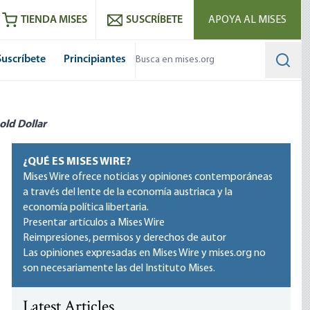
utube
RSS feed
TIENDA MISES
SUSCRÍBETE
APOYA AL MISES
Suscríbete
Principiantes
Searc
old Dollar
¿QUÉ ES MISES WIRE?
Mises Wire ofrece noticias y opiniones contemporáneas
a través del lente de la economía austriaca y la
economía política libertaria.
Presentar artículos a Mises Wire
Reimpresiones, permisos y derechos de autor
Las opiniones expresadas en Mises Wire y mises.org no
son necesariamente las del Instituto Mises.
Latest Articles