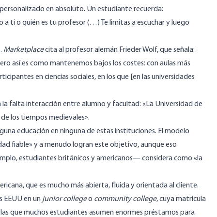
o personalizado en absoluto. Un estudiante recuerda:
o a ti o quién es tu profesor (…) Te limitas a escuchar y luego
.
Marketplace
cita al profesor alemán Frieder Wolf, que
señala
:
ero así es como mantenemos bajos los costes: con aulas más
icipantes en ciencias sociales, en los que [en las universidades
 la falta interacción entre alumno y facultad: «La Universidad de
 de los tiempos medievales».
guna educación en ninguna de estas instituciones. El modelo
dad fiable» y a menudo logran este objetivo, aunque eso
emplo, estudiantes británicos y americanos— considera como «la
cana, que es mucho más abierta, fluida y orientada al cliente.
los EEUU en un
junior college
o
community college
, cuya matrícula
s para las que muchos estudiantes asumen enormes préstamos para