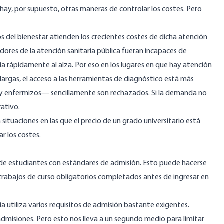
hay, por supuesto, otras maneras de controlar los costes. Pero
s del bienestar atienden los crecientes costes de dicha atención
dores de la atención sanitaria pública fueran incapaces de
ía rápidamente al alza. Por eso en los lugares en que hay atención
 largas
, el acceso a las herramientas de diagnóstico
está más
s y enfermizos—
sencillamente son rechazados
. Si la demanda no
rativo.
 situaciones en las que el precio de un grado universitario está
r los costes.
o de estudiantes con estándares de admisión. Esto puede hacerse
trabajos de curso obligatorios completados antes de ingresar en
a utiliza varios requisitos de admisión bastante exigentes.
 admisiones. Pero esto nos lleva a un segundo medio para limitar