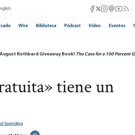
Mises Facebook
Mises Instagram
Mises itunes
Mises Yo
Mises 
nglish
Mises X
rcado
Wire
Biblioteca
Pódcast
Vídeo
Eventos
 August Rothbard Giveaway Book!
The Case for a 100 Percent G
ratuita» tiene un
nd Spending