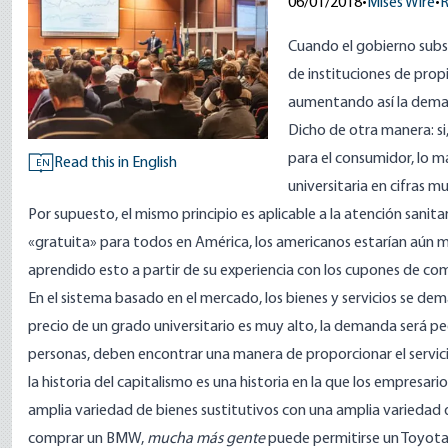
06/01/2018
•
Mises Wire
•
Cuando el gobierno subsi
de instituciones de prop
aumentando así la dema
Dicho de otra manera: si,
para el consumidor, lo 
Read this in English
EN
universitaria en cifras mu
Por supuesto, el mismo principio es aplicable a la atención sanitar
«gratuita» para todos en América, los americanos estarían aún 
aprendido esto a partir de su
experiencia con los cupones de co
En el sistema basado en el mercado, los bienes y servicios se dem
precio de un grado universitario es muy alto, la demanda será pe
personas, deben encontrar una manera de proporcionar el servicio
la historia del capitalismo es una historia en la que los empresa
amplia variedad de bienes sustitutivos con una amplia variedad
comprar un BMW,
mucha más gente
puede permitirse un Toyota