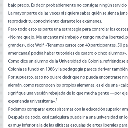
bajo precio. Es decir, probablemente no consigas ningún servici
La mayor parte de las veces ni siquiera sabes quién se sienta junt
reproducir tu conocimiento durante los exámenes.
Pero todo esto es parte una estrategia para controlar los costes
«No me quejo. Me encanta mi trabajo y tengo mucha libertad, p
grandes», dice Wolf. «Tenemos cursos con 40 participantes, 50 part
americanas] podría haber tutoriales de cuatro o cinco alumnos».
Como
dice
un alumno de la Universidad de Colonia, refiriéndose a
Colonia se fundó en 1388 y la pedagogía parece derivar también
Por supuesto, esto no quiere decir que no pueda encontrarse nin
alemán, como reconocen los propios alemanes, es el de una «cali
signifique una versión rebajada de lo que mucha gente —por ej
1
experiencia universitaria».
Podemos comparar estos sistemas con la educación superior ameri
Después de todo, casi cualquiera puede ir a una universidad en 
es muy inferior a la de las elitistas escuelas de artes liberale