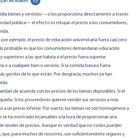
Ryan McMaken
Print this page
dia bienes y servicios —o los proporciona directamente a través
iedad pública— el efecto es rebajar el precio a los consumidores,
nda.
 por ejemplo, el precio de educación universitaria fuera casi cero
más probable es que los consumidores demandaran educación
y superiores a las que habría si el precio fuera superior.
ia o a cualquier bien o servicio. Si la comida basura fuera
más gordos de lo que están. Por desgracia, muchos ya han
mida
.
andan de acuerdo con los precios de los bienes disponibles. Si el
queña. Si los proveedores quieren vender sus servicios a más
 a un precio inferior. Por suerte, los bienes no son homogéneos y
rios se ha mostrado incansables a la hora de proporcionar una
 de niveles de precios. Aunque es verdad que no todos pueden
, que, para muchos de nosotros, son suficientemente seguros y