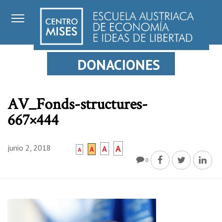
DONACIONES
AV_Fonds-structures-
667×444
junio 2, 2018
A
A
A
A
0