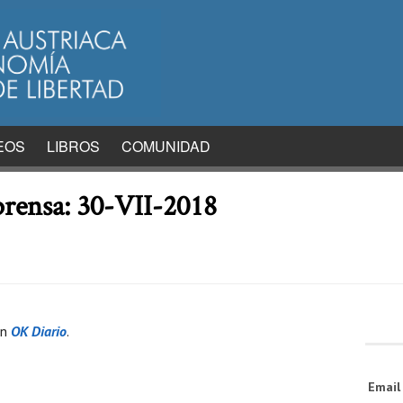
EOS
LIBROS
COMUNIDAD
 prensa: 30-VII-2018
en
OK Diario
.
Emai