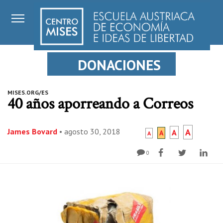
DONACIONES
MISES.ORG/ES
40 años aporreando a Correos
James Bovard
•
agosto 30, 2018
A
A
A
A
0