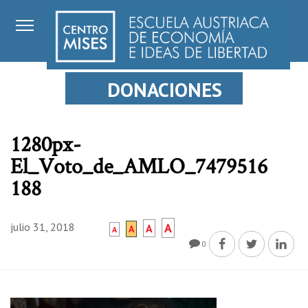
DONACIONES
1280px-
El_Voto_de_AMLO_7479516
188
julio 31, 2018
A
A
A
A
0