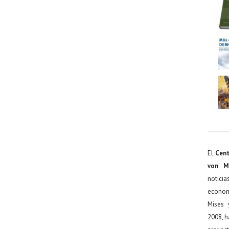
El
Cent
von M
noticia
econom
Mises 
2008, h