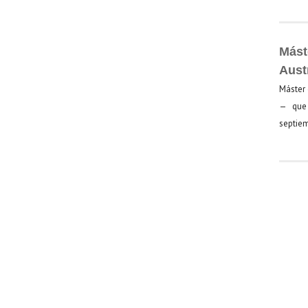
Mást
Aust
Máster 
— que 
septiem