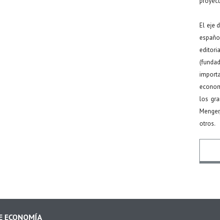
proyect
El eje 
español
editor
(funda
import
econom
los gr
Menger
otros.
Nomb
DE ECONOMÍA