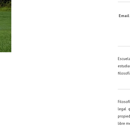
Emai
Escuel
estudia
filosof
Filosof
legal 
propied
libre 