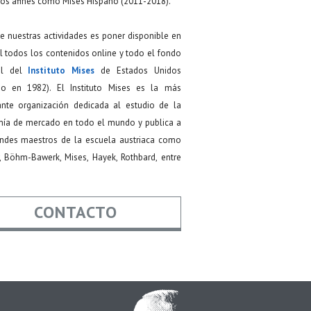
os afines como Mises Hispano (2011-2018).
de nuestras actividades es poner disponible en
 todos los contenidos online y todo el fondo
ial del
Instituto Mises
de Estados Unidos
do en 1982). El Instituto Mises es la más
ante organización dedicada al estudio de la
ía de mercado en todo el mundo y publica a
andes maestros de la escuela austriaca como
, Böhm-Bawerk, Mises, Hayek, Rothbard, entre
CONTACTO
re
*