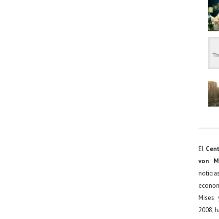
El
Cent
von M
noticia
econom
Mises 
2008, h