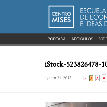
PORTADA
ARTÍCULOS
VID
iStock-523826478-1
agosto 21, 2018
A
A
A
A