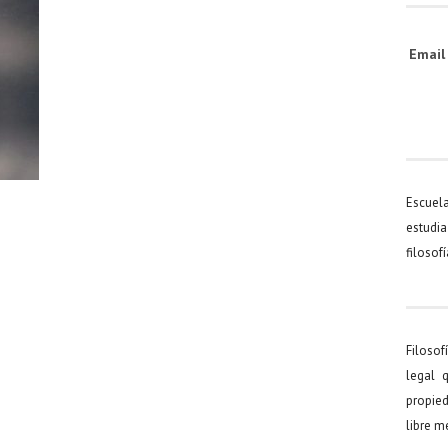
Emai
Escuel
estudia
filosof
Filosof
legal 
propied
libre 