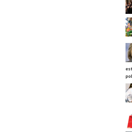
est
pol