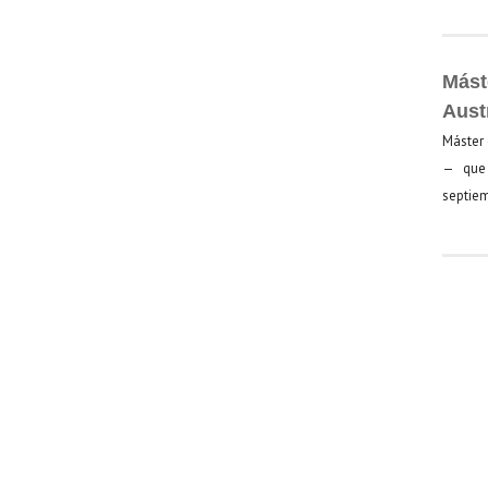
Mást
Aust
Máster 
— que 
septiem