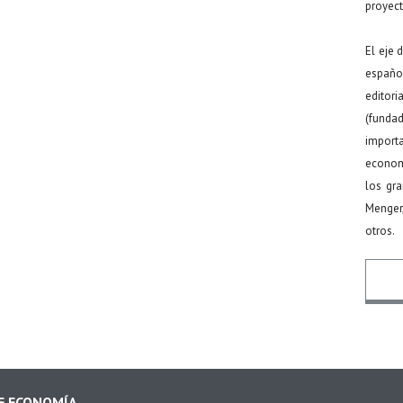
proyect
El eje 
español
editor
(funda
import
econom
los gr
Menger
otros.
Nomb
DE ECONOMÍA