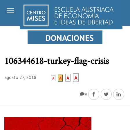
DONACIONES
106344618-turkey-flag-crisis
agosto 27, 2018
A
A
A
A
0