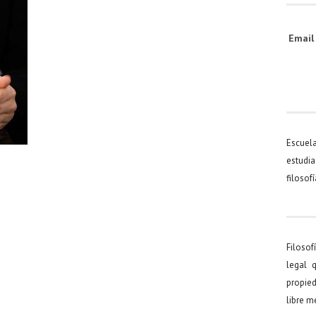
Emai
Escuel
estudia
filosof
Filosof
legal 
propied
libre 