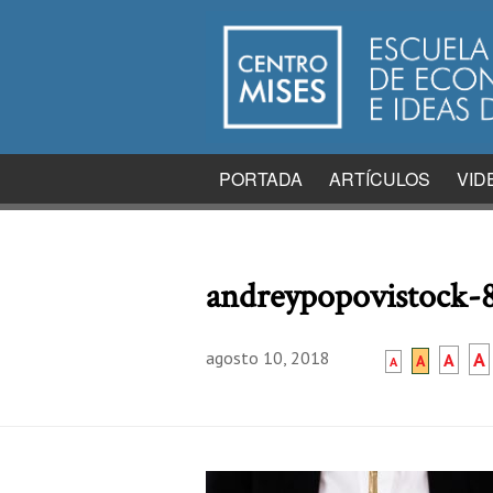
PORTADA
ARTÍCULOS
VID
andreypopovistock-
agosto 10, 2018
A
A
A
A