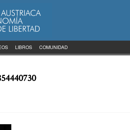
EOS
LIBROS
COMUNIDAD
854440730