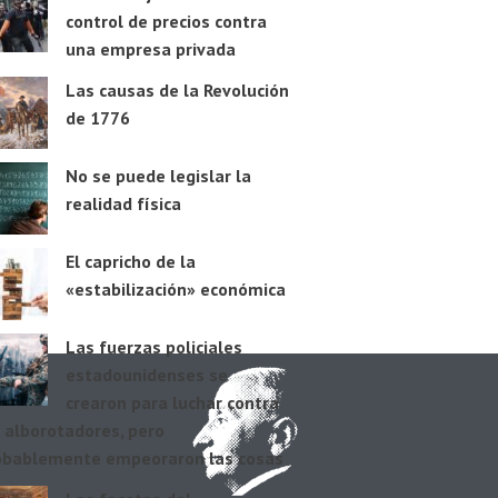
control de precios contra
una empresa privada
Las causas de la Revolución
de 1776
No se puede legislar la
realidad física
El capricho de la
«estabilización» económica
Las fuerzas policiales
estadounidenses se
crearon para luchar contra
 alborotadores, pero
obablemente empeoraron las cosas