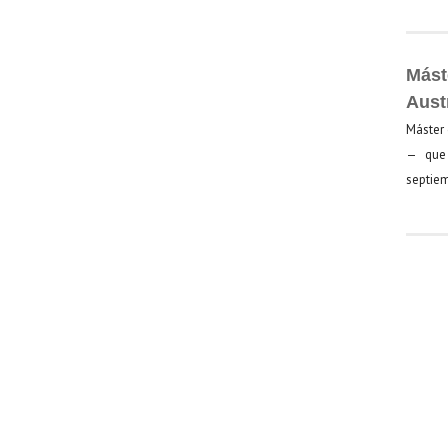
Mást
Aust
Máster 
— que 
septiem