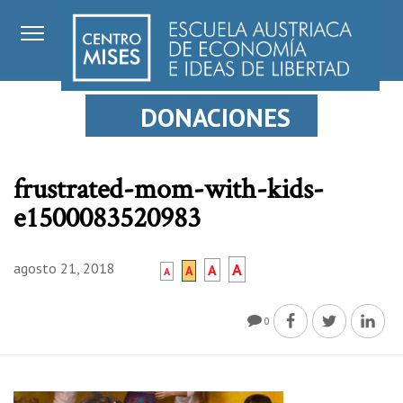
DONACIONES
frustrated-mom-with-kids-
e1500083520983
agosto 21, 2018
A
A
A
A
0