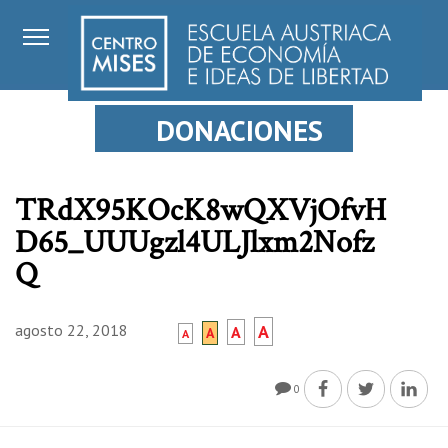
DONACIONES
TRdX95KOcK8wQXVjOfvH
D65_UUUgzl4ULJlxm2Nofz
Q
agosto 22, 2018
A
A
A
A
0