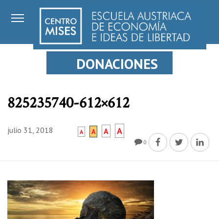
DONACIONES
825235740-612×612
julio 31, 2018
A
A
A
A
0