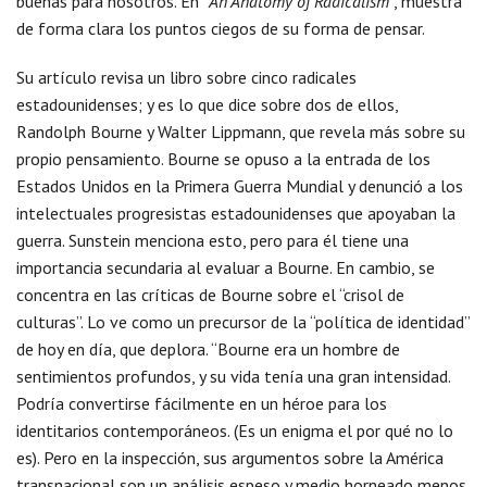
buenas para nosotros. En “
An Anatomy of Radicalism
“, muestra
de forma clara los puntos ciegos de su forma de pensar.
Su artículo revisa un libro sobre cinco radicales
estadounidenses; y es lo que dice sobre dos de ellos,
Randolph Bourne y Walter Lippmann, que revela más sobre su
propio pensamiento. Bourne se opuso a la entrada de los
Estados Unidos en la Primera Guerra Mundial y denunció a los
intelectuales progresistas estadounidenses que apoyaban la
guerra. Sunstein menciona esto, pero para él tiene una
importancia secundaria al evaluar a Bourne. En cambio, se
concentra en las críticas de Bourne sobre el “crisol de
culturas”. Lo ve como un precursor de la “política de identidad”
de hoy en día, que deplora. “Bourne era un hombre de
sentimientos profundos, y su vida tenía una gran intensidad.
Podría convertirse fácilmente en un héroe para los
identitarios contemporáneos. (Es un enigma el por qué no lo
es). Pero en la inspección, sus argumentos sobre la América
transnacional son un análisis espeso y medio horneado menos