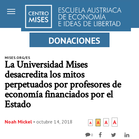
DONACIONES
MISES.ORG/ES
La Universidad Mises
desacredita los mitos
perpetuados por profesores de
economía financiados por el
Estado
Noah Mickel
•
octubre 14, 2018
A
A
A
A
0