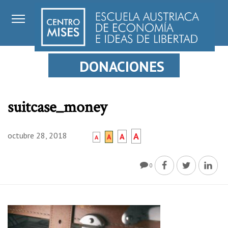
DONACIONES
suitcase_money
octubre 28, 2018
A
A
A
A
0