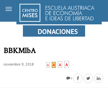
DONACIONES
BBKMlbA
noviembre 9, 2018
A
A
A
A
0