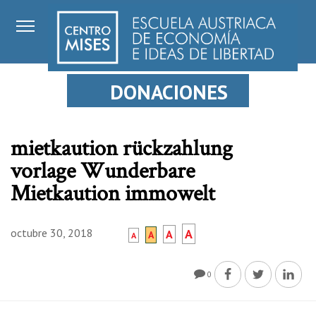
DONACIONES
mietkaution rückzahlung
vorlage Wunderbare
Mietkaution immowelt
octubre 30, 2018
A
A
A
A
0