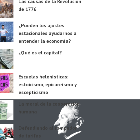
Las causas de la Revolución
de 1776
¿Pueden los ajustes
estacionales ayudarnos a
entender la economía?
¿Qué es el capital?
Escuelas helenísticas:
estoicismo, epicureísmo y
escepticismo
La moral de la cooperación
humana
Defendiendo al rompedor
de tarifas