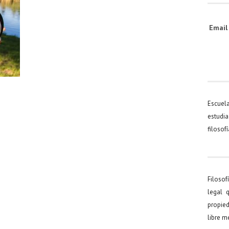
Emai
Escuel
estudia
filosof
Filosof
legal 
propied
libre 