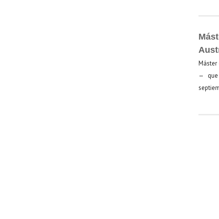
Mást
Aust
Máster 
— que 
septiem