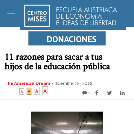
DONACIONES
11 razones para sacar a tus
hijos de la educación pública
The American Dream
•
diciembre 18, 2018
A
A
A
A
0