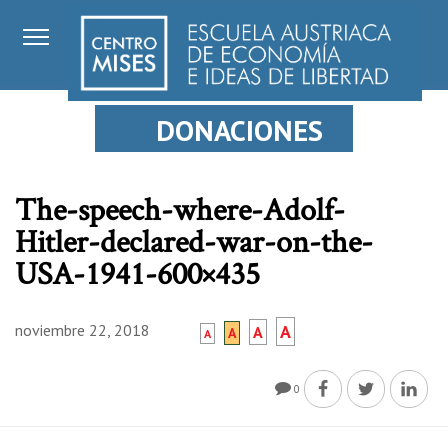
DONACIONES
The-speech-where-Adolf-
Hitler-declared-war-on-the-
USA-1941-600×435
noviembre 22, 2018
A
A
A
A
0