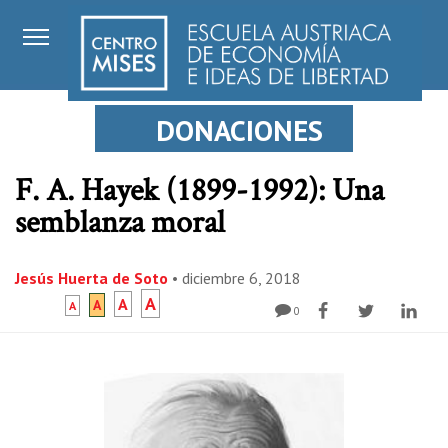
DONACIONES
F. A. Hayek (1899-1992): Una
semblanza moral
Jesús Huerta de Soto
•
diciembre 6, 2018
A
A
A
A
0