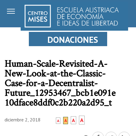
DONACIONES
Human-Scale-Revisited-A-
New-Look-at-the-Classic-
Case-for-a-Decentralist-
Future_12953467_bcb1e091e
10dface8ddf0c2b220a2d95_t
diciembre 2, 2018
A
A
A
A