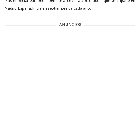
Máster oficial europeo —permite acceder a doctorado— que se imparte en
Madrid, España. Inicia en septiembre de cada año.
ANUNCIOS