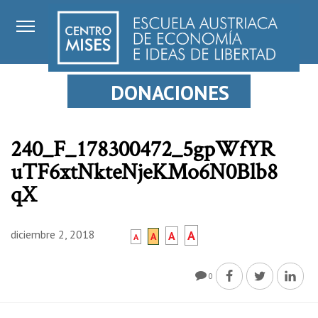
DONACIONES
240_F_178300472_5gpWfYR
uTF6xtNkteNjeKMo6N0Blb8
qX
diciembre 2, 2018
A
A
A
A
0