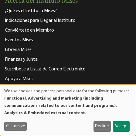
Acerca del Instituto Mises
¿Qué es el Instituto Mises?
Indicaciones para Llegar al Instituto
Conviértete en Miembro
Eventos Mises
Librería Mises
Finanzas y Junta
Suscríbete a Listas de Correo Electrónico
Apoya a Mises
Declaración de Privacidad
We use cookies and process personal data for the following purposes:
Use
Contáctenos
Functional, Advertising and Marketing (including
of
communications related to our content and programs),
Personal de la facultad
personal
Analytics & Embedded external content
.
data
and
Customize
Decline
Accept
Contáctenos
cookies