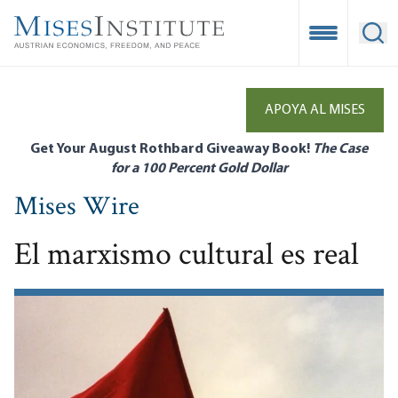
Skip
to
Open Mobile
Ope
main
content
APOYA AL MISES
Get Your August Rothbard Giveaway Book!
The Case
for a 100 Percent Gold Dollar
Mises Wire
El marxismo cultural es real