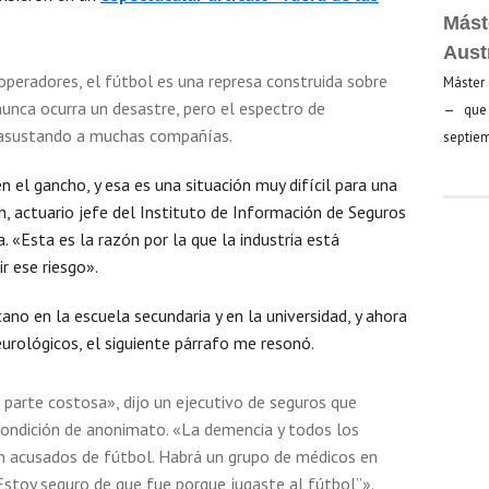
Mást
Aust
peradores, el fútbol es una represa construida sobre
Máster 
unca ocurra un desastre, pero el espectro de
— que 
 asustando a muchas compañías.
septiem
n el gancho, y esa es una situación muy difícil para una
, actuario jefe del Instituto de Información de Seguros
 «Esta es la razón por la que la industria está
r ese riesgo».
no en la escuela secundaria y en la universidad, y ahora
eurológicos, el siguiente párrafo me resonó.
 parte costosa», dijo un ejecutivo de seguros que
condición de anonimato. «La demencia y todos los
n acusados ​​de fútbol. Habrá un grupo de médicos en
 “Estoy seguro de que fue porque jugaste al fútbol”».