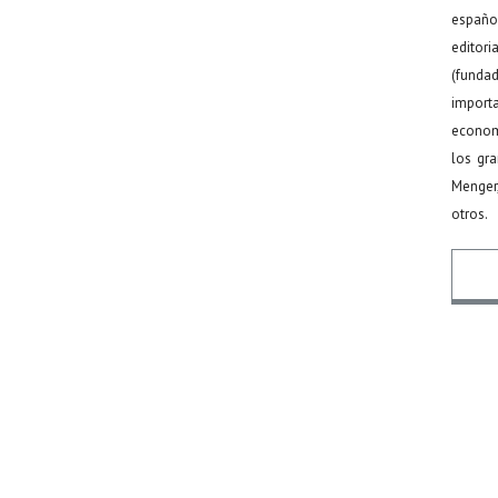
español
editor
(funda
import
econom
los gr
Menger
otros.
Nomb
Email