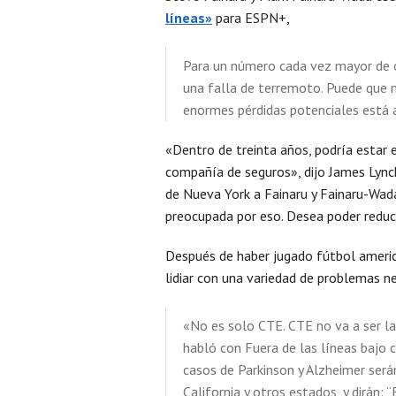
líneas»
para ESPN+,
Para un número cada vez mayor de o
una falla de terremoto. Puede que n
enormes pérdidas potenciales está
«Dentro de treinta años, podría estar e
compañía de seguros», dijo James Lynch
de Nueva York a Fainaru y Fainaru-Wada.
preocupada por eso. Desea poder reduci
Después de haber jugado fútbol america
lidiar con una variedad de problemas n
«No es solo CTE. CTE no va a ser la
habló con Fuera de las líneas bajo 
casos de Parkinson y Alzheimer será
California y otros estados, y dirán: