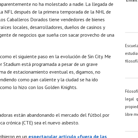
Emai
aparentemente no ha molestado a nadie. La llegada de
la NFL después de la primera temporada de la NHL de
los Caballeros Dorados tiene vendedores de bienes
raíces locales, desarrolladores, dueños de casinos y
gente de negocios que sueña con sacar provecho de una
Escuel
estudia
como el siguiente paso en la evolución de Sin City. Me
filosof
der Stadium está programada a pesar de un grave
ma de estacionamiento eventual es, digamos, no
endiendo como pan caliente y la ciudad se ha ido
 como lo hizo con los Golden Knights.
Filosof
legal 
propied
radoras están abandonando el mercado del fútbol por
libre 
ca crónica (CTE) sea el nuevo asbesto.
ribieron en un
espectacular artículo «fuera de las