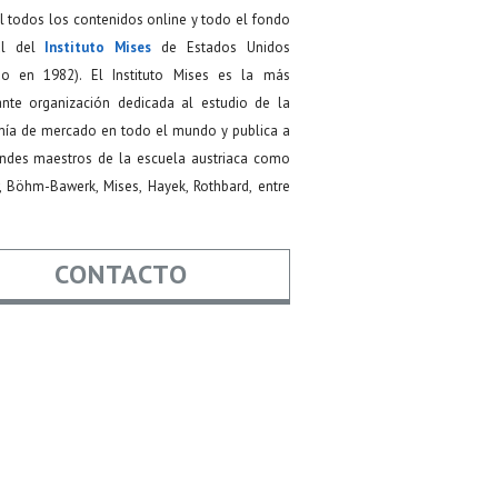
 todos los contenidos online y todo el fondo
ial del
Instituto Mises
de Estados Unidos
do en 1982). El Instituto Mises es la más
ante organización dedicada al estudio de la
ía de mercado en todo el mundo y publica a
andes maestros de la escuela austriaca como
, Böhm-Bawerk, Mises, Hayek, Rothbard, entre
CONTACTO
re
*
*
Asunto