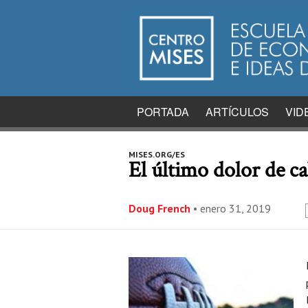
PORTADA
ARTÍCULOS
VID
MISES.ORG/ES
El último dolor de c
Doug French
•
enero 31, 2019