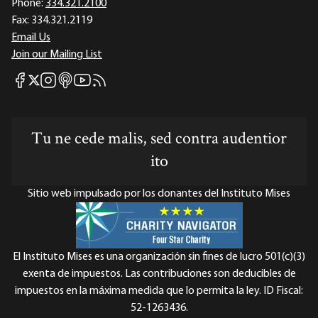
Phone:
334.321.2100
Fax:
334.321.2119
Email Us
Join our Mailing List
Mises Facebook
Mises Instagram
Mises itunes
Mises Youtube
Mises RSS feed
Mises X
Tu ne cede malis, sed contra audentior
ito
Sitio web impulsado por los donantes del Instituto Mises
El Instituto Mises es una organización sin fines de lucro 501(c)(3)
exenta de impuestos. Las contribuciones son deducibles de
impuestos en la máxima medida que lo permita la ley. ID Fiscal:
52-1263436.