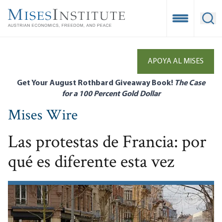
Skip
to
Open Mobile
Ope
main
content
APOYA AL MISES
Get Your August Rothbard Giveaway Book!
The Case
for a 100 Percent Gold Dollar
Mises Wire
Las protestas de Francia: por
qué es diferente esta vez